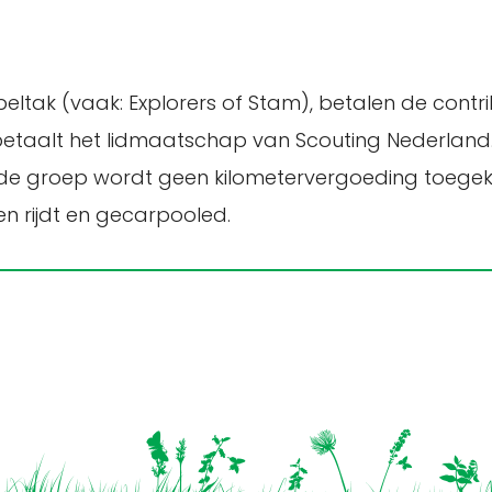
n speltak (vaak: Explorers of Stam), betalen de cont
betaalt het lidmaatschap van Scouting Nederland
it de groep wordt geen kilometervergoeding toege
en rijdt en gecarpooled.