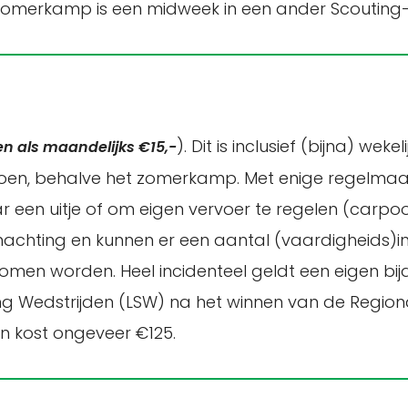
 zomerkamp is een midweek in een ander Scoutin
). Dit is inclusief (bijna) we
en als maandelijks €15,-
izoen, behalve het zomerkamp. Met enige regelmaa
 een uitje of om eigen vervoer te regelen (carpoo
nachting en kunnen er een aantal (vaardigheids)i
en worden. Heel incidenteel geldt een eigen bijdr
ng Wedstrijden (LSW) na het winnen van de Region
 kost ongeveer €125.