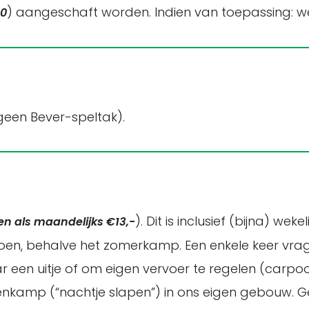
) aangeschaft worden. Indien van toepassing: we
50
geen Bever-speltak).
). Dit is inclusief (bijna) we
en als maandelijks €13,-
izoen, behalve het zomerkamp. Een enkele keer vra
r een uitje of om eigen vervoer te regelen (carpo
efenkamp (“nachtje slapen”) in ons eigen gebouw. 