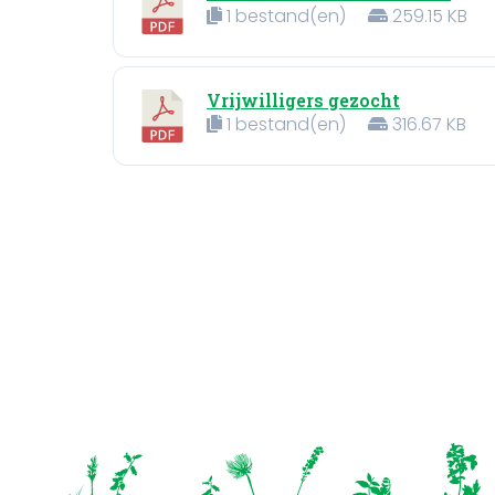
1 bestand(en)
259.15 KB
Vrijwilligers gezocht
1 bestand(en)
316.67 KB